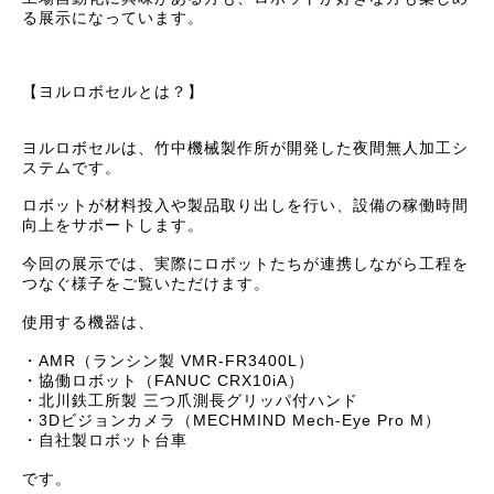
る展示になっています。
【ヨルロボセルとは？】
ヨルロボセルは、竹中機械製作所が開発した夜間無人加工シ
ステムです。
ロボットが材料投入や製品取り出しを行い、設備の稼働時間
向上をサポートします。
今回の展示では、実際にロボットたちが連携しながら工程を
つなぐ様子をご覧いただけます。
使用する機器は、
・AMR（ランシン製 VMR-FR3400L）
・協働ロボット（FANUC CRX10iA）
・北川鉄工所製 三つ爪測長グリッパ付ハンド
・3Dビジョンカメラ（MECHMIND Mech-Eye Pro M）
・自社製ロボット台車
です。