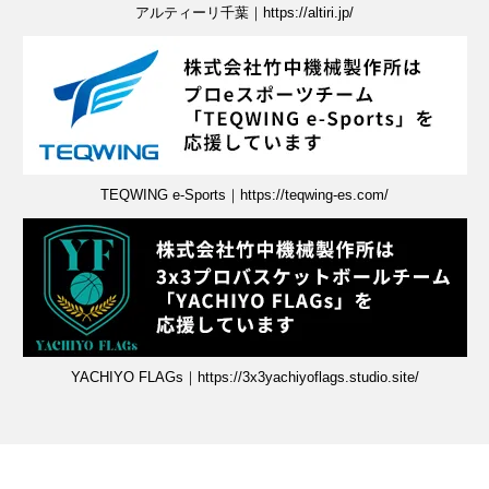
アルティーリ千葉｜https://altiri.jp/
TEQWING e-Sports｜https://teqwing-es.com/
YACHIYO FLAGs｜https://3x3yachiyoflags.studio.site/