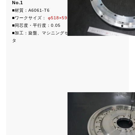
No.1
■材質：A6061-T6
■ワークサイズ：
φ518×59.3
■同芯度・平行度：0.05
■加工：旋盤、マシニングセンタ、横マシニングセン
タ