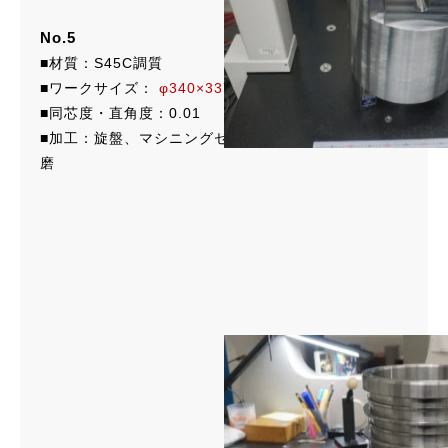
No.5
■材質：S45C調質
■ワークサイズ：
φ340×337
■同芯度・直角度：0.01
■加工：旋盤、マシニングセンタ、平面研磨、円筒研
磨