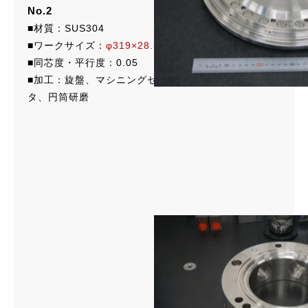
No.2
■材質：SUS304
■ワークサイズ：
φ319×28.5
■同芯度・平行度：0.05
■加工：旋盤、マシニングセンタ、横マシニングセン
タ、円筒研磨