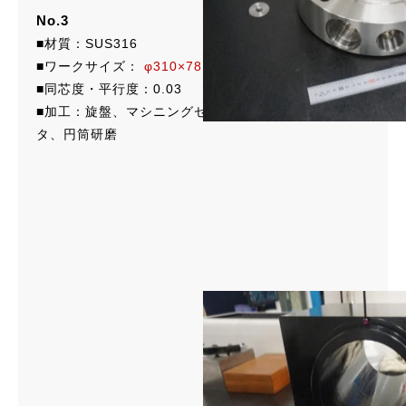
No.3
■材質：SUS316
■ワークサイズ：
φ310×78
■同芯度・平行度：0.03
■加工：旋盤、マシニングセンタ、横マシニングセン
タ、円筒研磨