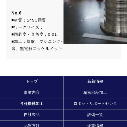
No.6
■材質：S45C調質
■ワークサイズ：
■同芯度・直角度：0.01
■加工：旋盤、マシニングセンタ、平面研磨、円筒研
磨、無電解ニッケルメッキ
トップ
新着情報
事業内容
精密部品加工
各種機械加工
ロボットサポートセンタ
自社製品
設備一覧
品質方針
企業情報