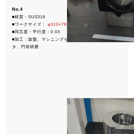
No.4
■材質：SUS316
■ワークサイズ：
φ310×78
■同芯度・平行度：0.03
■加工：旋盤、マシニングセンタ、横マシニングセン
タ、円筒研磨