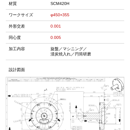
材質
SCM420H
ワークサイズ
φ450×355
外形交差
0.001
同心度
0.005
加工内容
旋盤／マシニング／
浸炭焼入れ／円筒研磨
設計図面