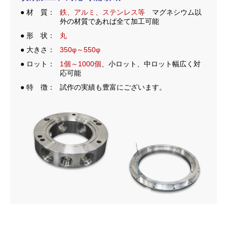
● 材 質
鉄、アルミ、ステンレス等
マグネシウム以
外の材質であれば全て加工可能
● 形 状
丸
● 大きさ
350φ～550φ
● ロット
1個～1000個
、小ロット、中ロット幅広く対
応可能
● 特 徴
試作の実績も豊富にございます。